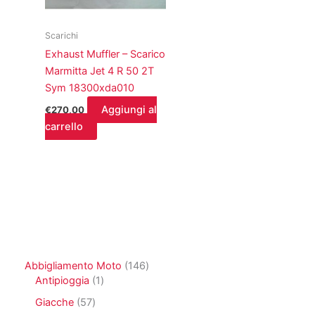
Scarichi
Exhaust Muffler – Scarico
Marmitta Jet 4 R 50 2T
Sym 18300xda010
Aggiungi al
€
270,00
carrello
1
Abbigliamento Moto
146
1
4
Antipioggia
1
p
6
5
Giacche
57
r
p