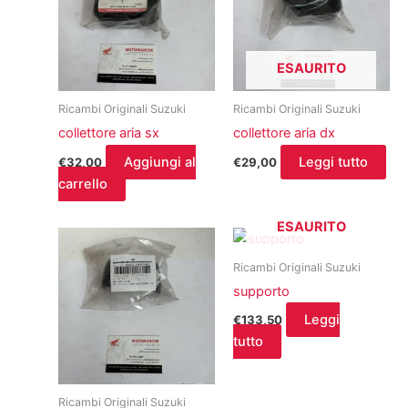
ESAURITO
Ricambi Originali Suzuki
Ricambi Originali Suzuki
collettore aria sx
collettore aria dx
Aggiungi al
Leggi tutto
€
32,00
€
29,00
carrello
ESAURITO
Ricambi Originali Suzuki
supporto
Leggi
€
133,50
tutto
Ricambi Originali Suzuki