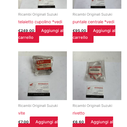
Ricambi Originali Suzuki
Ricambi Originali Suzuki
telaietto cupolino *vedi
puntale centrale *vedi
Aggiungi al
Aggiungi al
€
249,00
€
95,00
carrello
carrello
Ricambi Originali Suzuki
Ricambi Originali Suzuki
vite
rivetto
Aggiungi al
Aggiungi al
€
7,00
€
6,60