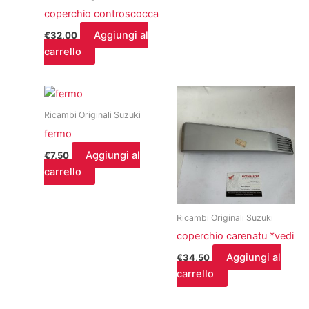
coperchio controscocca
Aggiungi al
€
32,00
carrello
Ricambi Originali Suzuki
fermo
Aggiungi al
€
7,50
carrello
Ricambi Originali Suzuki
coperchio carenatu *vedi
Aggiungi al
€
34,50
carrello