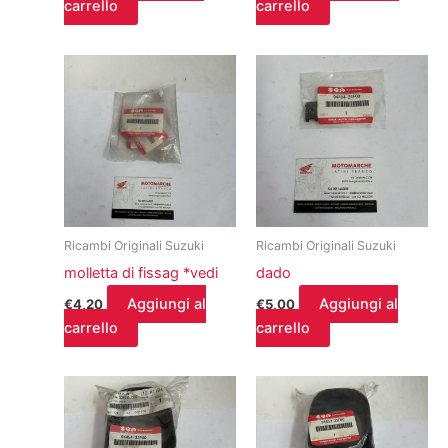
carrello
carrello
Ricambi Originali Suzuki
Ricambi Originali Suzuki
molletta di fissag *vedi
dado
Aggiungi al
Aggiungi al
€
4,20
€
5,00
carrello
carrello