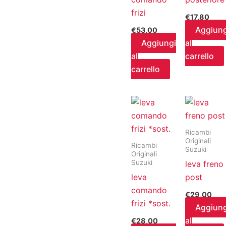
frizi
€
17,80
Aggiung
€
53,00
Aggiungi
al
al
carrello
carrello
Ricambi
Originali
Ricambi
Suzuki
Originali
Suzuki
leva freno
leva
post
comando
€
29,00
frizi *sost.
Aggiung
al
€
28,00