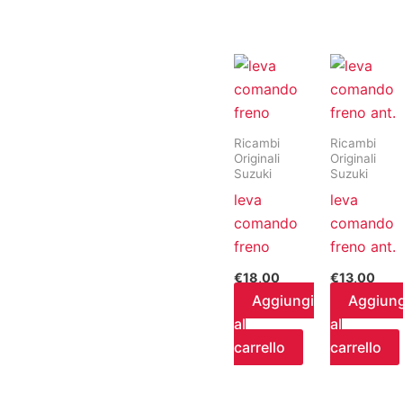
Ricambi
Ricambi
Originali
Originali
Suzuki
Suzuki
leva
leva
comando
comando
freno
freno ant.
€
18,00
€
13,00
Aggiungi
Aggiung
al
al
carrello
carrello