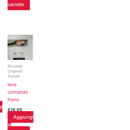
carrello
Ricambi
Originali
Suzuki
leva
comando
freno
i
€
16,00
Aggiungi
al