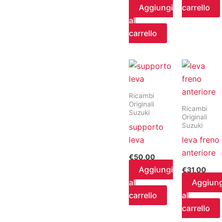
Aggiungi
carrello
al
carrello
Ricambi
Originali
Ricambi
Suzuki
Originali
Suzuki
supporto
leva
leva freno
anteriore
€
50,00
Aggiungi
€
31,00
al
Aggiung
carrello
al
carrello