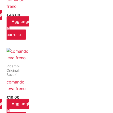
freno
i
€
46,00
Aggiungi
al
carrello
Ricambi
Originali
Suzuki
comando
leva freno
€
19,00
i
Aggiungi
al