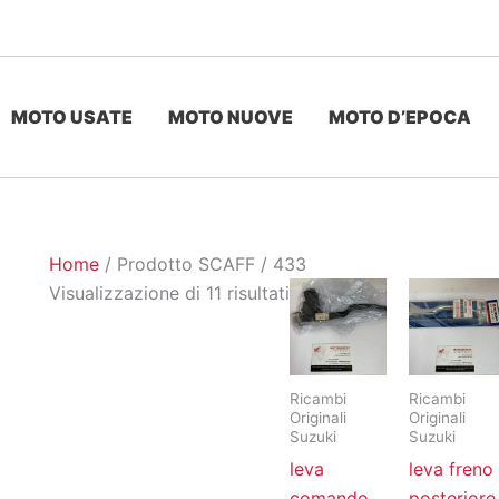
MOTO USATE
MOTO NUOVE
MOTO D’EPOCA
Home
/ Prodotto SCAFF / 433
Ordina
Visualizzazione di 11 risultati
in
base
al
Ricambi
Ricambi
più
Originali
Originali
recente
Suzuki
Suzuki
leva
leva freno
comando
posteriore