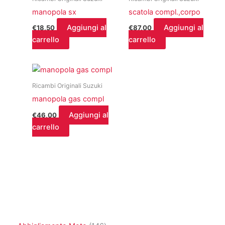
manopola sx
scatola compl.,corpo
Aggiungi al
Aggiungi al
€
18,50
€
87,00
carrello
carrello
Ricambi Originali Suzuki
manopola gas compl
Aggiungi al
€
46,00
carrello