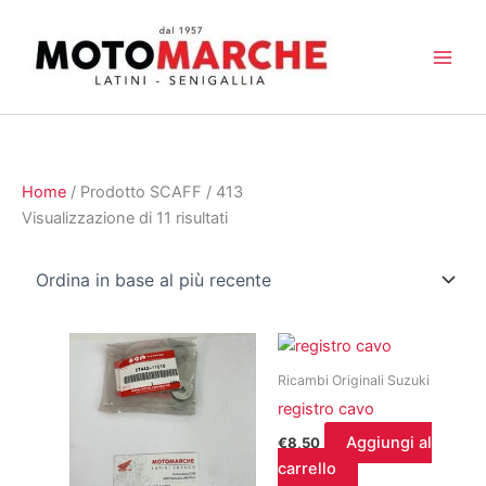
Vai
al
contenuto
Home
/ Prodotto SCAFF / 413
Ordina
Visualizzazione di 11 risultati
in
base
al
più
recente
Ricambi Originali Suzuki
registro cavo
Aggiungi al
€
8,50
carrello