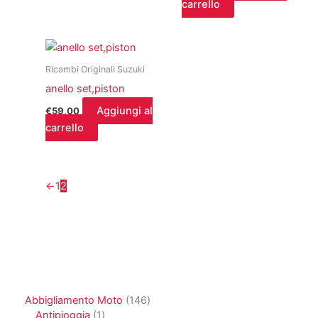
carrello
Ricambi Originali Suzuki
anello set,piston
Aggiungi al
€
59,00
carrello
←
1
2
1
Abbigliamento Moto
146
1
4
Antipioggia
1