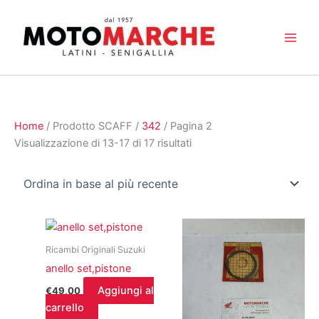
Vai
al
contenuto
Home
/ Prodotto SCAFF /
342
/ Pagina 2
Ordina
Visualizzazione di 13-17 di 17 risultati
in
base
al
più
recente
Ricambi Originali Suzuki
anello set,pistone
Aggiungi al
€
49,00
carrello