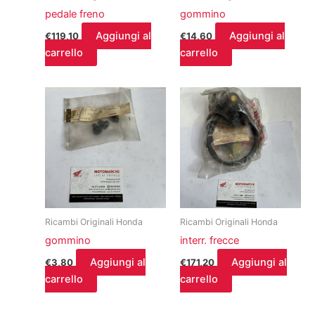
pedale freno
gommino
Aggiungi al
Aggiungi al
€
119,10
€
14,60
carrello
carrello
Ricambi Originali Honda
Ricambi Originali Honda
gommino
interr. frecce
Aggiungi al
Aggiungi al
€
3,80
€
171,20
carrello
carrello