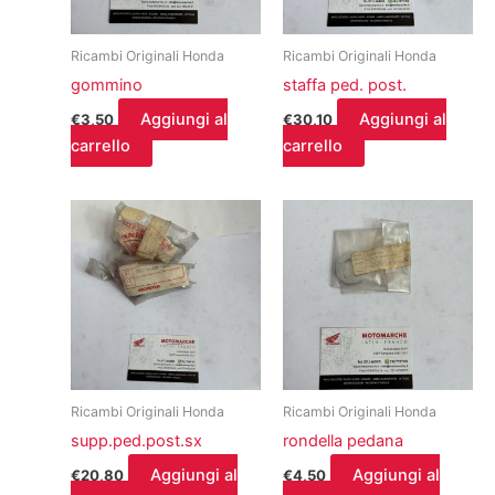
Ricambi Originali Honda
Ricambi Originali Honda
gommino
staffa ped. post.
Aggiungi al
Aggiungi al
€
3,50
€
30,10
carrello
carrello
Ricambi Originali Honda
Ricambi Originali Honda
supp.ped.post.sx
rondella pedana
Aggiungi al
Aggiungi al
€
20,80
€
4,50