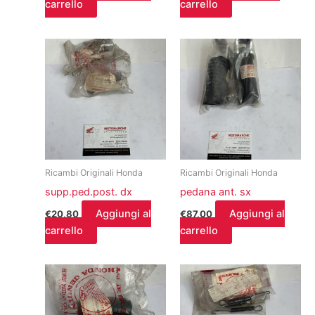
carrello
carrello
Ricambi Originali Honda
Ricambi Originali Honda
supp.ped.post. dx
pedana ant. sx
Aggiungi al
Aggiungi al
€
20,80
€
87,00
carrello
carrello