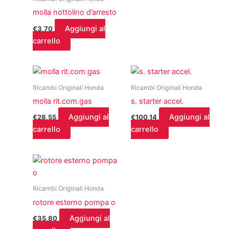
molla nottolino d’arresto
Aggiungi al
€
3,70
carrello
Ricambi Originali Honda
Ricambi Originali Honda
molla rit.com.gas
s. starter accel.
Aggiungi al
Aggiungi al
€
28,55
€
100,14
carrello
carrello
Ricambi Originali Honda
rotore esterno pompa o
Aggiungi al
€
35,80