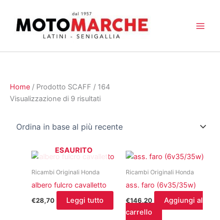
Vai
al
contenuto
Home
/ Prodotto SCAFF / 164
Ordina
Visualizzazione di 9 risultati
in
base
al
più
ESAURITO
recente
Ricambi Originali Honda
Ricambi Originali Honda
albero fulcro cavalletto
ass. faro (6v35/35w)
Leggi tutto
Aggiungi al
€
28,70
€
146,20
carrello