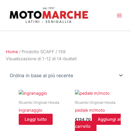
Vai
al
contenuto
Home
/ Prodotto SCAFF / 159
Ordina
Visualizzazione di 1-12 di 14 risultati
in
base
al
più
recente
Ricambi Originali Honda
Ricambi Originali Honda
ingranaggio
pedale m/moto
Leggi tutto
Aggiungi al
€
134,70
carrello