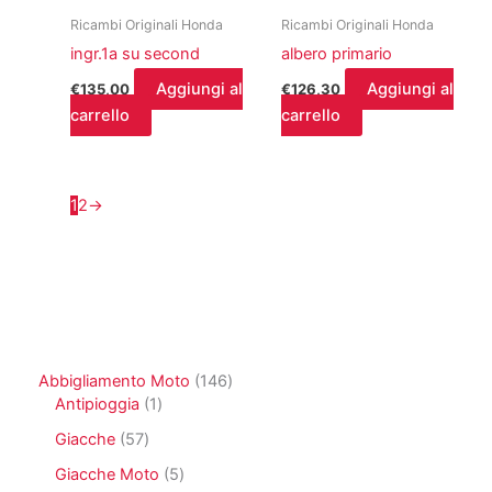
Ricambi Originali Honda
Ricambi Originali Honda
ingr.1a su second
albero primario
Aggiungi al
Aggiungi al
€
135,00
€
126,30
carrello
carrello
1
2
→
1
Abbigliamento Moto
146
1
4
Antipioggia
1
p
6
5
Giacche
57
r
p
7
o
r
5
Giacche Moto
5
p