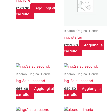
ing. folle
Aggiungi al
€
126,30
carrello
Ricambi Originali Honda
ing. starter
Aggiungi al
€
253,90
carrello
Ricambi Originali Honda
Ricambi Originali Honda
ing.3a su second.
ing.2a su second.
Aggiungi al
Aggiungi al
€
66,40
€
49,50
carrello
carrello