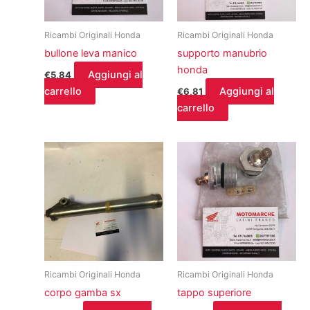
Ricambi Originali Honda
Ricambi Originali Honda
bullone leva manico
supporto manubrio
honda
Aggiungi al
€
5,84
carrello
Aggiungi al
€
6,81
carrello
Ricambi Originali Honda
Ricambi Originali Honda
corpo gamba sx
tappo superiore