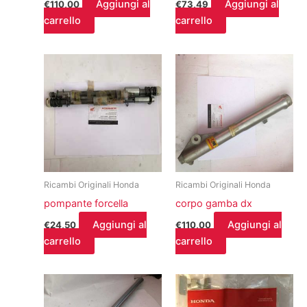
Aggiungi al
Aggiungi al
€
110,00
€
73,49
carrello
carrello
Ricambi Originali Honda
Ricambi Originali Honda
pompante forcella
corpo gamba dx
Aggiungi al
Aggiungi al
€
24,50
€
110,00
carrello
carrello