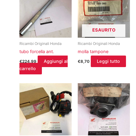
ESAURITO
Ricambi Originali Honda
Ricambi Originali Honda
tubo forcella ant.
molla tampone
Aggiungi al
Leggi tutto
€
224,99
€
8,70
carrello