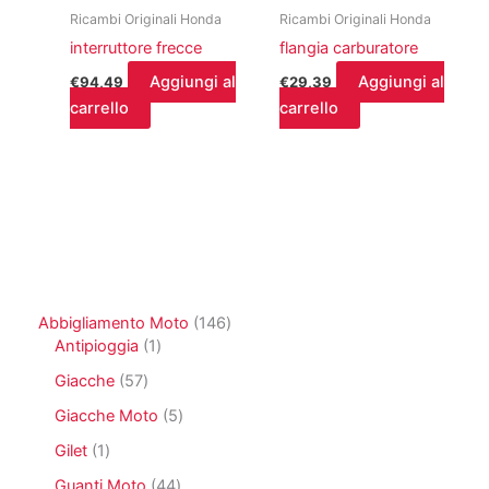
Ricambi Originali Honda
Ricambi Originali Honda
interruttore frecce
flangia carburatore
Aggiungi al
Aggiungi al
€
94,49
€
29,39
carrello
carrello
1
Abbigliamento Moto
146
1
4
Antipioggia
1
p
6
5
Giacche
57
r
p
7
o
r
5
Giacche Moto
5
p
d
o
p
r
1
Gilet
1
o
d
r
o
p
t
o
o
4
Guanti Moto
44