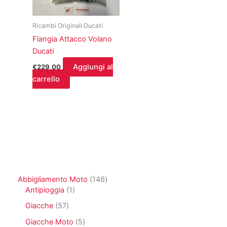
Ricambi Originali Ducati
Flangia Attacco Volano
Ducati
Aggiungi al
€
229,00
carrello
1
Abbigliamento Moto
146
1
4
Antipioggia
1
p
6
5
Giacche
57
r
p
7
o
r
5
Giacche Moto
5
p