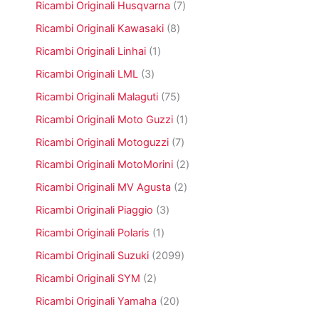
o
o
7
Ricambi Originali Husqvarna
7
t
d
9
t
d
p
i
o
3
8
Ricambi Originali Kawasaki
8
t
o
r
t
p
p
i
t
o
1
Ricambi Originali Linhai
1
t
r
r
t
d
p
i
o
o
3
Ricambi Originali LML
3
o
o
r
d
d
p
t
o
7
Ricambi Originali Malaguti
75
o
o
r
t
d
5
t
t
o
1
Ricambi Originali Moto Guzzi
1
i
o
p
t
t
d
p
t
r
7
Ricambi Originali Motoguzzi
7
i
i
o
r
t
o
p
t
o
2
Ricambi Originali MotoMorini
2
o
d
r
t
d
p
o
o
2
Ricambi Originali MV Agusta
2
i
o
r
t
d
p
t
o
3
Ricambi Originali Piaggio
3
t
o
r
t
d
p
i
t
o
1
Ricambi Originali Polaris
1
o
o
r
t
d
p
t
o
2
Ricambi Originali Suzuki
2099
i
o
r
t
d
0
t
o
2
Ricambi Originali SYM
2
i
o
9
t
d
p
t
9
2
Ricambi Originali Yamaha
20
i
o
r
t
p
0