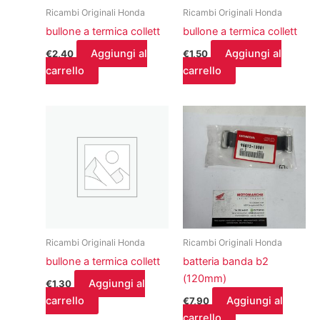
Ricambi Originali Honda
Ricambi Originali Honda
bullone a termica collett
bullone a termica collett
Aggiungi al
Aggiungi al
€
2,40
€
1,50
carrello
carrello
Ricambi Originali Honda
Ricambi Originali Honda
bullone a termica collett
batteria banda b2
(120mm)
Aggiungi al
€
1,30
carrello
Aggiungi al
€
7,90
carrello