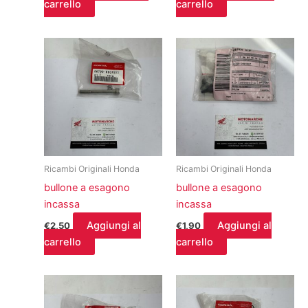
carrello
carrello
Ricambi Originali Honda
Ricambi Originali Honda
bullone a esagono
bullone a esagono
incassa
incassa
Aggiungi al
Aggiungi al
€
2,50
€
1,90
carrello
carrello