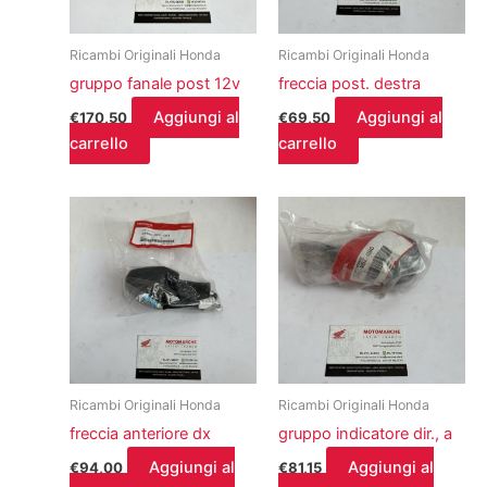
Ricambi Originali Honda
Ricambi Originali Honda
gruppo fanale post 12v
freccia post. destra
Aggiungi al
Aggiungi al
€
170,50
€
69,50
carrello
carrello
Ricambi Originali Honda
Ricambi Originali Honda
freccia anteriore dx
gruppo indicatore dir., a
Aggiungi al
Aggiungi al
€
94,00
€
81,15