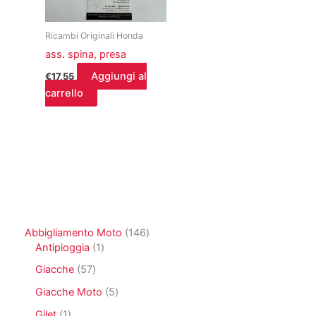
Ricambi Originali Honda
ass. spina, presa
Aggiungi al
€
17,55
carrello
1
Abbigliamento Moto
146
1
4
Antipioggia
1
p
6
5
Giacche
57
r
p
7
o
r
5
Giacche Moto
5
p
d
o
p
r
1
Gilet
1