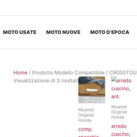
MOTO USATE
MOTO NUOVE
MOTO D’EPOCA
Home
/ Prodotto Modello Compattibile / CROSSTO
Ordina
Visualizzazione di 3 risultati
in
base
al
Ricambi
Ricambi
più
Originali
Originali
Honda
recente
Honda
arredo
comp.
cuscino,
specchio,