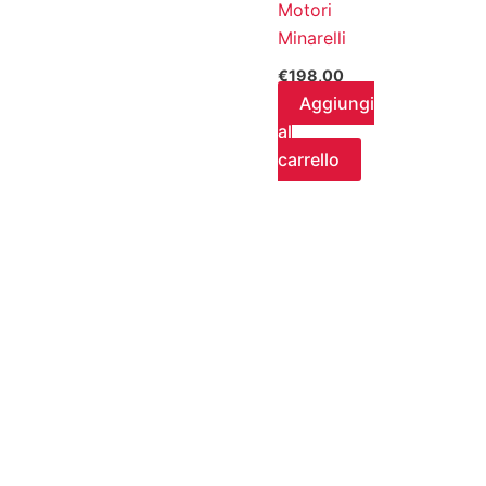
Motori
Minarelli
€
198,00
Aggiungi
al
carrello