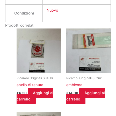
Nuovo
Condizioni
Prodotti correlati
Ricambi Originali Suzuki
Ricambi Originali Suzuki
anello di tenuta
emblema
Aggiungi al
Aggiungi al
€
6,50
€
14,00
carrello
carrello