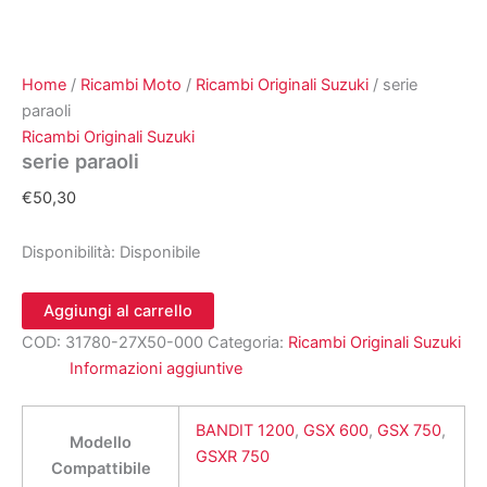
Home
/
Ricambi Moto
/
Ricambi Originali Suzuki
/ serie
paraoli
Ricambi Originali Suzuki
serie paraoli
€
50,30
Disponibilità:
Disponibile
serie
Aggiungi al carrello
paraoli
COD:
31780-27X50-000
Categoria:
Ricambi Originali Suzuki
quantità
Informazioni aggiuntive
BANDIT 1200
,
GSX 600
,
GSX 750
,
Modello
GSXR 750
Compattibile