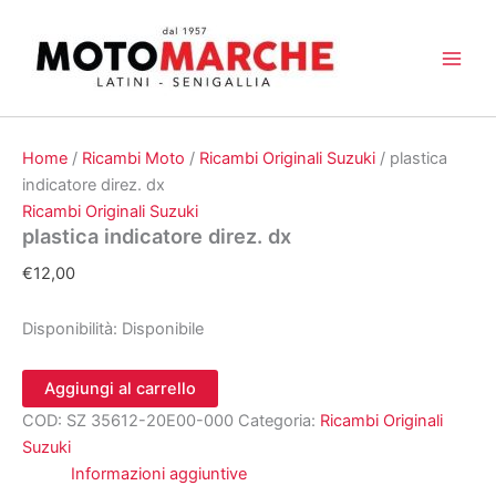
Vai
al
contenuto
Home
/
Ricambi Moto
/
Ricambi Originali Suzuki
/ plastica
indicatore direz. dx
Ricambi Originali Suzuki
plastica indicatore direz. dx
€
12,00
Disponibilità:
Disponibile
plastica
Aggiungi al carrello
indicatore
COD:
SZ 35612-20E00-000
Categoria:
Ricambi Originali
direz.
dx
Suzuki
quantità
Informazioni aggiuntive