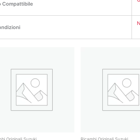
 Compattibile
N
ndizioni
bi Originali Suzuki
Ricambi Originali Suzuki