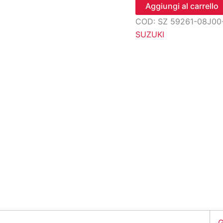
lampadina,
Aggiungi al carrello
manicotto
COD:
SZ 59261-08J00
no.1
quantità
SUZUKI
G