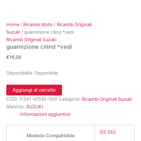
Home
/
Ricambi Moto
/
Ricambi Originali
Suzuki
/ guarnizione cilind *vedi
Ricambi Originali Suzuki
guarnizione cilind *vedi
€
16,00
Disponibilità:
Disponibile
guarnizione
Aggiungi al carrello
cilind
COD:
11241-47081-000
Categoria:
Ricambi Originali Suzuki
*vedi
quantità
Marchio:
SUZUKI
Informazioni aggiuntive
GS 550
Modello Compattibile