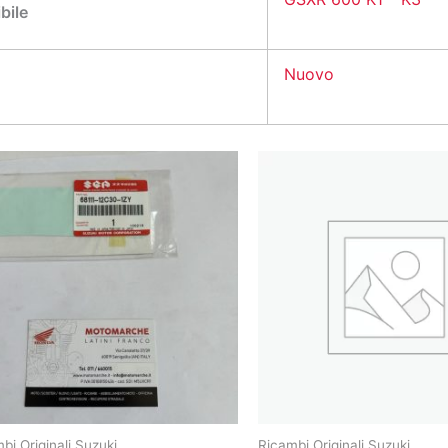
bile
Nuovo
bi Originali Suzuki
Ricambi Originali Suzuki