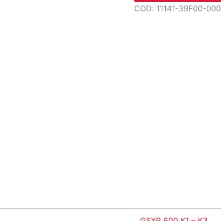
COD:
11141-39F00-000
GSXR 600 K1 – K3