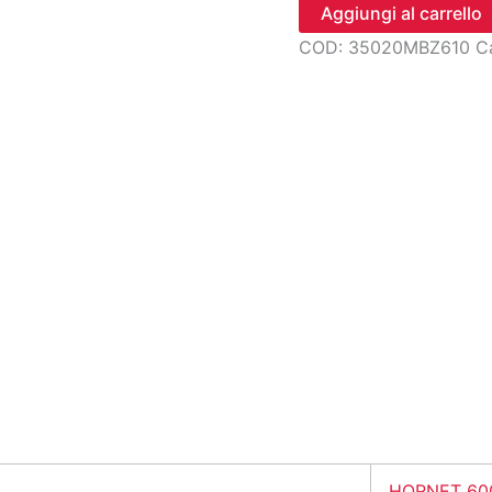
arredo
Aggiungi al carrello
interruttore,
COD:
35020MBZ610
C
frec
quantità
HORNET 60