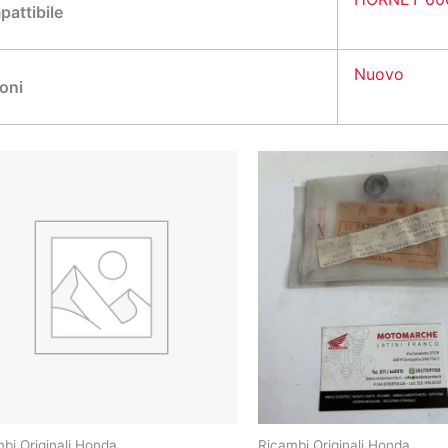
attibile
Nuovo
oni
bi Originali Honda
Ricambi Originali Honda