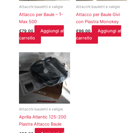
Attacchi bauletti e valigie
Attacchi bauletti e valigie
Attacco per Baule – T-
Attacco per Baule Givi
Max 500
con Piastra Monokey
Aggiungi al
Aggiungi al
€
79,00
€
96,00
carrello
carrello
Attacchi bauletti e valigie
Aprilia Atlantic 125-200
Piastra Attacco Baule