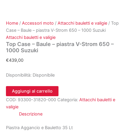
Home
/
Accessori moto
/
Attacchi bauletti e valigie
/ Top
Case – Baule – piastra V-Strom 650 – 1000 Suzuki
Attacchi bauletti e valigie
Top Case – Baule – piastra V-Strom 650 –
1000 Suzuki
€
439,00
Disponibilità:
Disponibile
Top
Aggiungi al carrello
Case
COD:
93300-31820-000
Categoria:
Attacchi bauletti e
–
Baule
valigie
–
Descrizione
piastra
V-
Piastra Aggancio e Bauletto 35 Lt
Strom