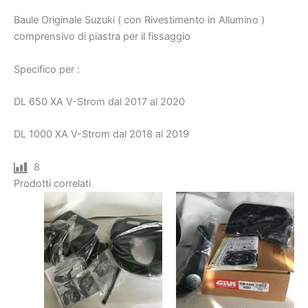
650
Baule Originale Suzuki ( con Rivestimento in Allumino )
–
1000
comprensivo di piastra per il fissaggio
Suzuki
quantità
Specifico per :
DL 650 XA V-Strom dal 2017 al 2020
DL 1000 XA V-Strom dal 2018 al 2019
8
Prodotti correlati