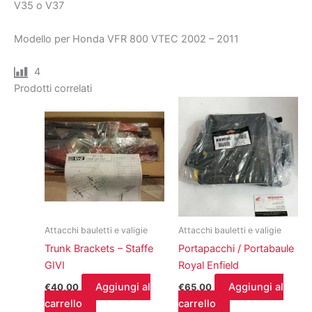
V35 o V37
Modello per Honda VFR 800 VTEC 2002 – 2011
4
Prodotti correlati
Attacchi bauletti e valigie
Attacchi bauletti e valigie
Trunk Brackets – Staffe
Portapacchi / Portabaule
GIVI
Royal Enfield
Aggiungi al
Aggiungi al
€
40,00
€
65,00
carrello
carrello