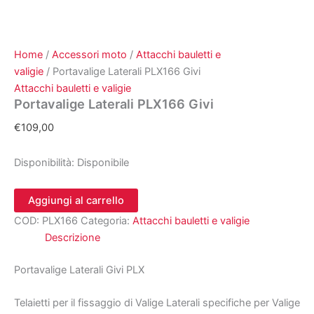
Home
/
Accessori moto
/
Attacchi bauletti e
valigie
/ Portavalige Laterali PLX166 Givi
Attacchi bauletti e valigie
Portavalige Laterali PLX166 Givi
€
109,00
Disponibilità:
Disponibile
Portavalige
Aggiungi al carrello
Laterali
COD:
PLX166
Categoria:
Attacchi bauletti e valigie
PLX166
Givi
Descrizione
quantità
Portavalige Laterali Givi PLX
Telaietti per il fissaggio di Valige Laterali specifiche per Valige