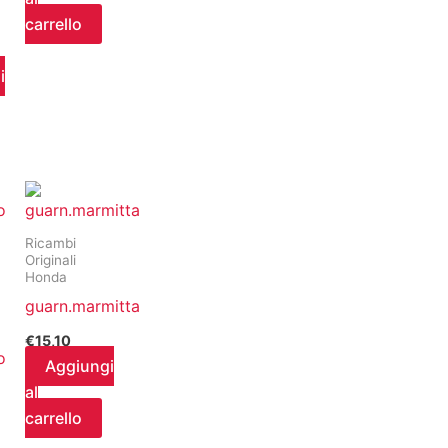
carrello
i
Ricambi
Originali
Honda
guarn.marmitta
€
15,10
o
Aggiungi
al
o
carrello