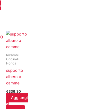
i
TO
Ricambi
Originali
Honda
supporto
albero a
camme
€
336,30
Aggiungi
al