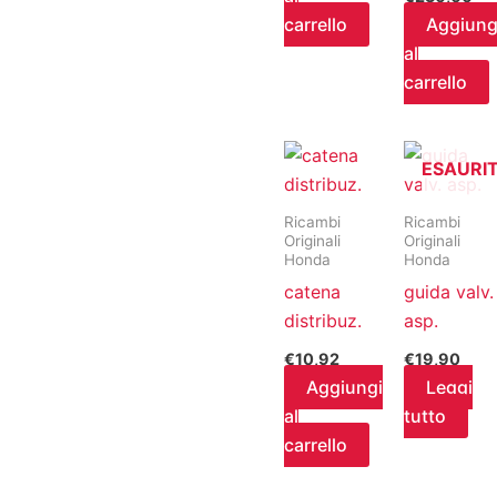
carrello
Aggiung
al
carrello
ESAURI
Ricambi
Ricambi
Originali
Originali
Honda
Honda
catena
guida valv.
distribuz.
asp.
€
10,92
€
19,90
Aggiungi
Leggi
al
tutto
carrello