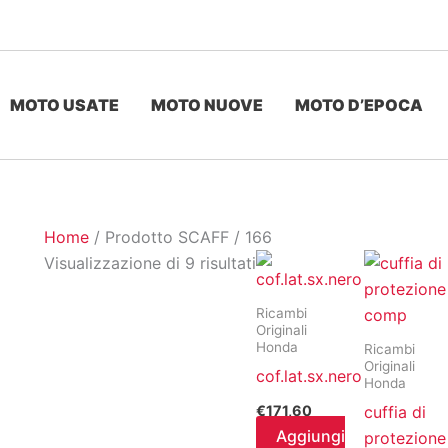
MOTO USATE
MOTO NUOVE
MOTO D’EPOCA
Home
/ Prodotto SCAFF / 166
Ordina
Visualizzazione di 9 risultati
in
base
Ricambi
Originali
al
Honda
Ricambi
più
Originali
cof.lat.sx.nero
Honda
recente
€
171,60
cuffia di
Aggiungi
protezione