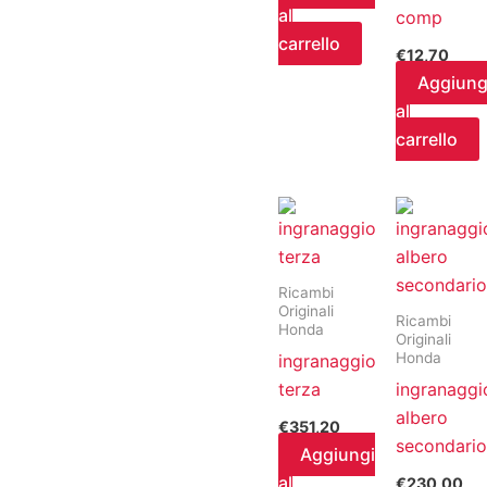
al
comp
carrello
€
12,70
Aggiung
al
carrello
Ricambi
Originali
Ricambi
Honda
Originali
Honda
ingranaggio
terza
ingranaggi
albero
€
351,20
secondari
Aggiungi
al
€
230,00