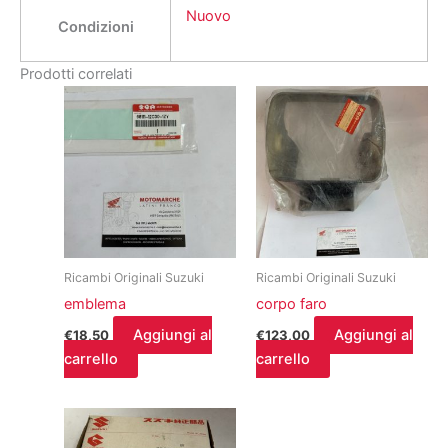
Nuovo
Condizioni
Prodotti correlati
Ricambi Originali Suzuki
Ricambi Originali Suzuki
emblema
corpo faro
Aggiungi al
Aggiungi al
€
18,50
€
123,00
carrello
carrello