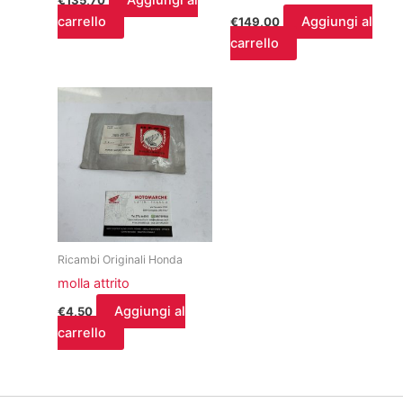
Aggiungi al
€
135,70
carrello
Aggiungi al
€
149,00
carrello
Ricambi Originali Honda
molla attrito
Aggiungi al
€
4,50
carrello