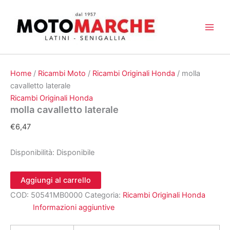
Vai
al
contenuto
Home
/
Ricambi Moto
/
Ricambi Originali Honda
/ molla
cavalletto laterale
Ricambi Originali Honda
molla cavalletto laterale
€
6,47
Disponibilità:
Disponibile
molla
Aggiungi al carrello
cavalletto
COD:
50541MB0000
Categoria:
Ricambi Originali Honda
laterale
quantità
Informazioni aggiuntive