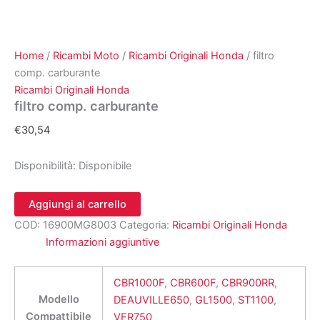
Home
/
Ricambi Moto
/
Ricambi Originali Honda
/ filtro
comp. carburante
Ricambi Originali Honda
filtro comp. carburante
€
30,54
Disponibilità:
Disponibile
filtro
Aggiungi al carrello
comp.
COD:
16900MG8003
Categoria:
Ricambi Originali Honda
carburante
quantità
Informazioni aggiuntive
CBR1000F
,
CBR600F
,
CBR900RR
,
Modello
DEAUVILLE650
,
GL1500
,
ST1100
,
Compattibile
VFR750