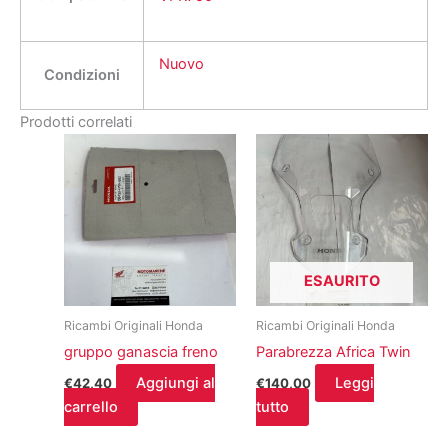
Nuovo
Condizioni
Prodotti correlati
ESAURITO
Ricambi Originali Honda
Ricambi Originali Honda
gruppo ganascia freno
Parabrezza Africa Twin
Aggiungi al
Leggi
€
42,40
€
140,00
carrello
tutto