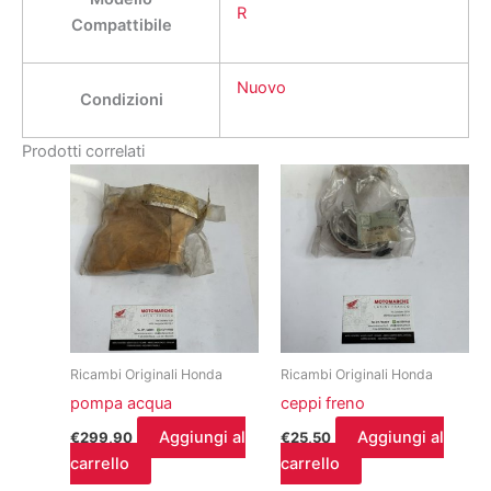
R
Compattibile
Nuovo
Condizioni
Prodotti correlati
Ricambi Originali Honda
Ricambi Originali Honda
pompa acqua
ceppi freno
Aggiungi al
Aggiungi al
€
299,90
€
25,50
carrello
carrello