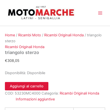
Vai
al
contenuto
Home
/
Ricambi Moto
/
Ricambi Originali Honda
/ triangolo
sterzo
Ricambi Originali Honda
triangolo sterzo
€
308,05
Disponibilità:
Disponibile
triangolo
Aggiungi al carrello
sterzo
COD:
53230MC4000
Categoria:
Ricambi Originali Honda
quantità
Informazioni aggiuntive