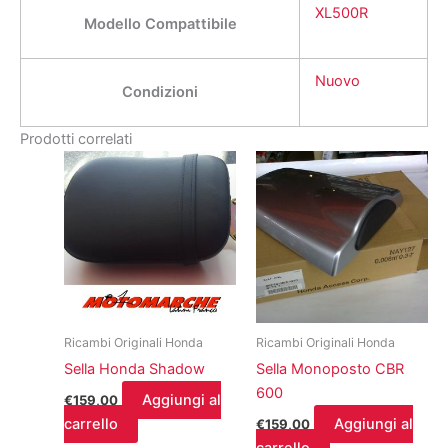
XL500R
Modello Compattibile
Nuovo
Condizioni
Prodotti correlati
Ricambi Originali Honda
Ricambi Originali Honda
Sella Honda Shadow
Sella Monoposto CBR
600
Aggiungi al
€
159,00
carrello
Aggiungi al
€
159,00