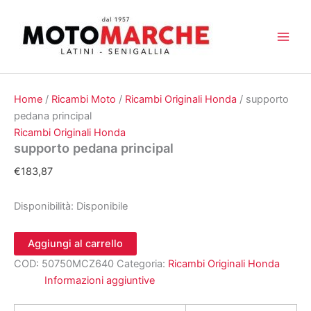
Vai
al
contenuto
Home
/
Ricambi Moto
/
Ricambi Originali Honda
/ supporto
pedana principal
Ricambi Originali Honda
supporto pedana principal
€
183,87
Disponibilità:
Disponibile
supporto
Aggiungi al carrello
pedana
COD:
50750MCZ640
Categoria:
Ricambi Originali Honda
principal
quantità
Informazioni aggiuntive