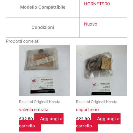
HORNET900
Modello Compattibile
Nuovo
Condizioni
Prodotti correlati
Ricambi Originali Honda
Ricambi Originali Honda
valvola entrata
ceppi freno
Aggiungi al
Aggiungi al
€
32,50
€
22,90
carrello
carrello