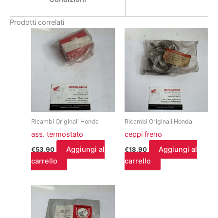
Prodotti correlati
Ricambi Originali Honda
Ricambi Originali Honda
ass. termostato
ceppi freno
Aggiungi al
Aggiungi al
€
53,90
€
18,90
carrello
carrello