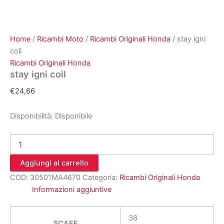
Home
/
Ricambi Moto
/
Ricambi Originali Honda
/ stay igni
coil
Ricambi Originali Honda
stay igni coil
€
24,66
Disponibilità:
Disponibile
stay
igni
coil
Aggiungi al carrello
quantità
COD:
30501MA4670
Categoria:
Ricambi Originali Honda
Informazioni aggiuntive
38
SCAFF