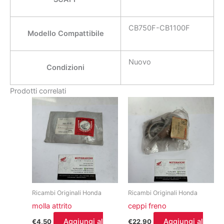
CB750F-CB1100F
Modello Compattibile
Nuovo
Condizioni
Prodotti correlati
Ricambi Originali Honda
Ricambi Originali Honda
molla attrito
ceppi freno
Aggiungi al
Aggiungi al
€
4,50
€
22,90