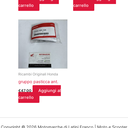
carrello
carrello
Ricambi Originali Honda
gruppo pasticca ant.
Aggiungi al
€
47,00
carrello
Copyright © 2026 Motomarche di Latini Franco | Moto e Scooter