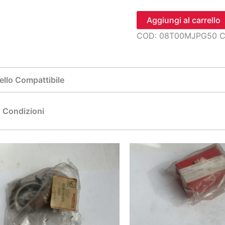
slit
Aggiungi al carrello
tube,pvc(inn
COD:
08T00MJPG50
C
quantità
llo Compattibile
Condizioni