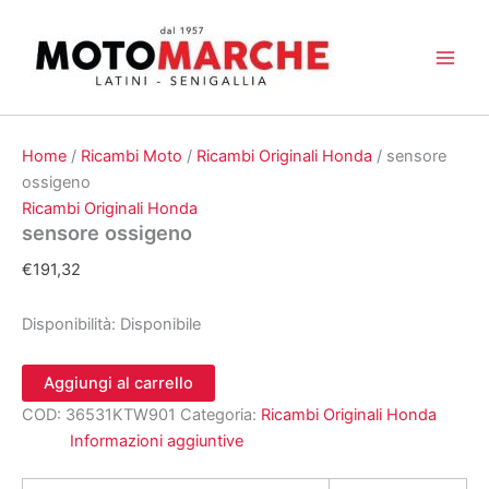
Vai
al
contenuto
Home
/
Ricambi Moto
/
Ricambi Originali Honda
/ sensore
ossigeno
Ricambi Originali Honda
sensore ossigeno
€
191,32
Disponibilità:
Disponibile
sensore
Aggiungi al carrello
ossigeno
COD:
36531KTW901
Categoria:
Ricambi Originali Honda
quantità
Informazioni aggiuntive