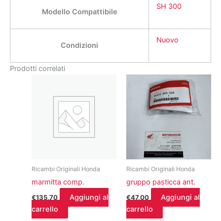
SH 300
Modello Compattibile
Nuovo
Condizioni
Prodotti correlati
Ricambi Originali Honda
Ricambi Originali Honda
marmitta comp.
gruppo pasticca ant.
Aggiungi al
Aggiungi al
€
135,70
€
47,00
carrello
carrello