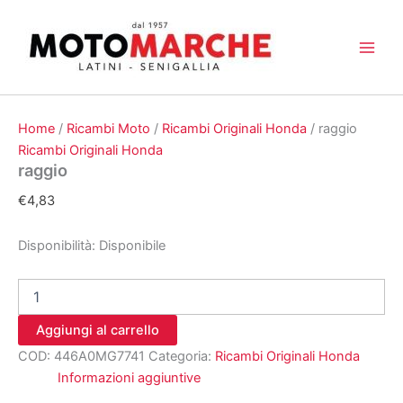
Vai
al
contenuto
Home
/
Ricambi Moto
/
Ricambi Originali Honda
/ raggio
Ricambi Originali Honda
raggio
€
4,83
Disponibilità:
Disponibile
raggio
quantità
Aggiungi al carrello
COD:
446A0MG7741
Categoria:
Ricambi Originali Honda
Informazioni aggiuntive