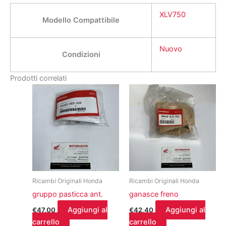
XLV750
Modello Compattibile
Nuovo
Condizioni
Prodotti correlati
Ricambi Originali Honda
Ricambi Originali Honda
gruppo pasticca ant.
ganasce freno
Aggiungi al
Aggiungi al
€
47,00
€
42,40
carrello
carrello