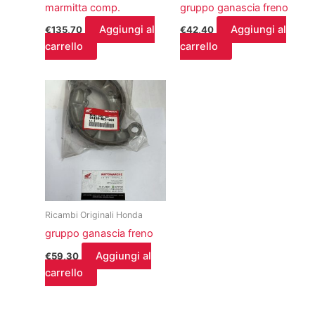
marmitta comp.
gruppo ganascia freno
Aggiungi al
Aggiungi al
€
135,70
€
42,40
carrello
carrello
Ricambi Originali Honda
gruppo ganascia freno
Aggiungi al
€
59,30
carrello