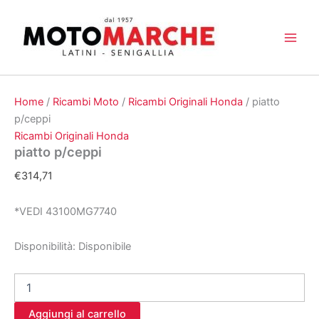
Vai
al
contenuto
Home
/
Ricambi Moto
/
Ricambi Originali Honda
/ piatto
p/ceppi
Ricambi Originali Honda
piatto p/ceppi
€
314,71
*VEDI 43100MG7740
Disponibilità:
Disponibile
piatto
p/ceppi
quantità
Aggiungi al carrello