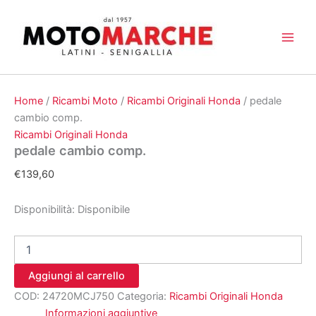
Vai
al
contenuto
Home
/
Ricambi Moto
/
Ricambi Originali Honda
/ pedale
cambio comp.
Ricambi Originali Honda
pedale cambio comp.
€
139,60
Disponibilità:
Disponibile
pedale
cambio
comp.
Aggiungi al carrello
quantità
COD:
24720MCJ750
Categoria:
Ricambi Originali Honda
Informazioni aggiuntive