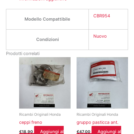
CBR954
Modello Compattibile
Nuovo
Condizioni
Prodotti correlati
Ricambi Originali Honda
Ricambi Originali Honda
ceppi freno
gruppo pasticca ant.
Aggiungi al
Aggiungi al
€
18,90
€
47,00