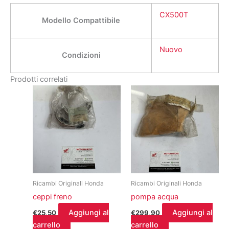
CX500T
Modello Compattibile
Nuovo
Condizioni
Prodotti correlati
Ricambi Originali Honda
Ricambi Originali Honda
ceppi freno
pompa acqua
Aggiungi al
Aggiungi al
€
25,50
€
299,90
carrello
carrello