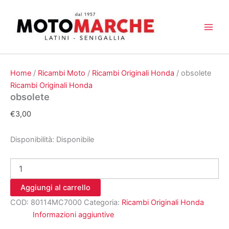
Vai
al
contenuto
Home
/
Ricambi Moto
/
Ricambi Originali Honda
/ obsolete
Ricambi Originali Honda
obsolete
€
3,00
Disponibilità:
Disponibile
obsolete
quantità
Aggiungi al carrello
COD:
80114MC7000
Categoria:
Ricambi Originali Honda
Informazioni aggiuntive