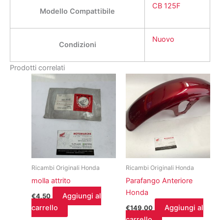
CB 125F
Modello Compattibile
Nuovo
Condizioni
Prodotti correlati
Ricambi Originali Honda
Ricambi Originali Honda
molla attrito
Parafango Anteriore
Honda
Aggiungi al
€
4,50
carrello
Aggiungi al
€
149,00
carrello