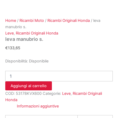
Home
/
Ricambi Moto
/
Ricambi Originali Honda
/ leva
manubrio s.
Leve
,
Ricambi Originali Honda
leva manubrio s.
€
133,65
Disponibilità:
Disponibile
leva
manubrio
s.
Aggiungi al carrello
quantità
COD:
53178KVX600
Categorie:
Leve
,
Ricambi Originali
Honda
Informazioni aggiuntive