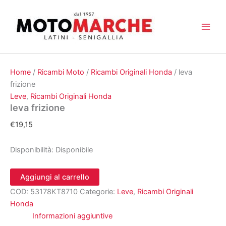
Vai
al
contenuto
Home
/
Ricambi Moto
/
Ricambi Originali Honda
/ leva
frizione
Leve
,
Ricambi Originali Honda
leva frizione
€
19,15
Disponibilità:
Disponibile
leva
Aggiungi al carrello
frizione
COD:
53178KT8710
Categorie:
Leve
,
Ricambi Originali
quantità
Honda
Informazioni aggiuntive