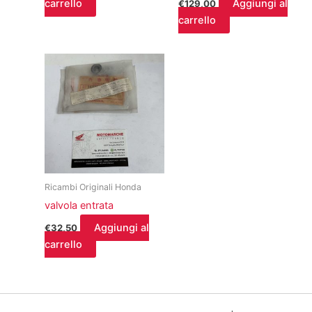
carrello
Aggiungi al
€
129,00
carrello
Ricambi Originali Honda
valvola entrata
Aggiungi al
€
32,50
carrello