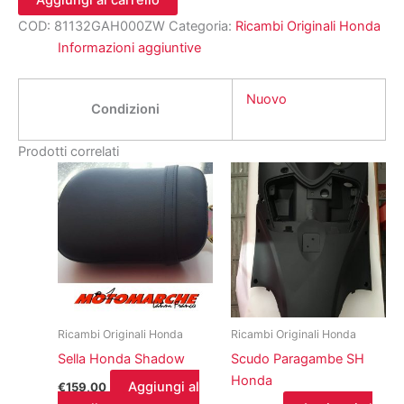
COD:
81132GAH000ZW
Categoria:
Ricambi Originali Honda
Informazioni aggiuntive
Nuovo
Condizioni
Prodotti correlati
Ricambi Originali Honda
Ricambi Originali Honda
Sella Honda Shadow
Scudo Paragambe SH
Honda
Aggiungi al
€
159,00