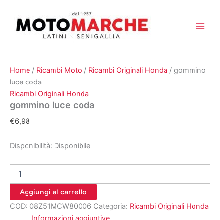
Vai
al
contenuto
Home
/
Ricambi Moto
/
Ricambi Originali Honda
/ gommino
luce coda
Ricambi Originali Honda
gommino luce coda
€
6,98
Disponibilità:
Disponibile
gommino
luce
coda
Aggiungi al carrello
quantità
COD:
08Z51MCW80006
Categoria:
Ricambi Originali Honda
Informazioni aggiuntive