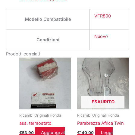
VFR800
Modello Compattibile
Nuovo
Condizioni
Prodotti correlati
ESAURITO
Ricambi Originali Honda
Ricambi Originali Honda
ass. termostato
Parabrezza Africa Twin
Aggiungi al
Leggi
€
53,90
€
140,00