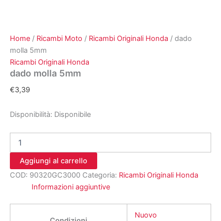
Home
/
Ricambi Moto
/
Ricambi Originali Honda
/ dado
molla 5mm
Ricambi Originali Honda
dado molla 5mm
€
3,39
Disponibilità:
Disponibile
dado
molla
5mm
Aggiungi al carrello
quantità
COD:
90320GC3000
Categoria:
Ricambi Originali Honda
Informazioni aggiuntive
Nuovo
Condizioni