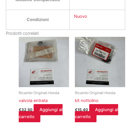
Nuovo
Condizioni
Prodotti correlati
Ricambi Originali Honda
Ricambi Originali Honda
valvola entrata
kit nottolino
Aggiungi al
Aggiungi al
€
32,50
€
15,40
carrello
carrello