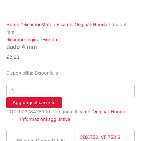
Home
/
Ricambi Moto
/
Ricambi Originali Honda
/ dado 4
mm
Ricambi Originali Honda
dado 4 mm
€
2,60
Disponibilità:
Disponibile
dado
4
mm
Aggiungi al carrello
quantità
COD:
90308428900
Categoria:
Ricambi Originali Honda
Informazioni aggiuntive
CBX 750
,
VF 750 S
Modello Compattibile