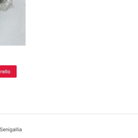
rello
enigallia