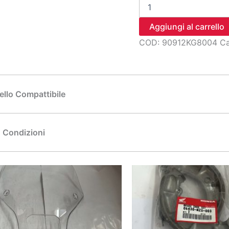
cuscinetto
banco
6002u(na
Aggiungi al carrello
quantità
COD:
90912KG8004
Ca
llo Compattibile
Condizioni