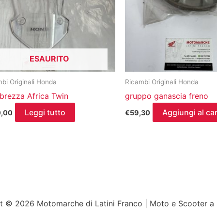
ESAURITO
bi Originali Honda
Ricambi Originali Honda
brezza Africa Twin
gruppo ganascia freno
Leggi tutto
Aggiungi al car
0,00
€
59,30
t © 2026 Motomarche di Latini Franco | Moto e Scooter a S