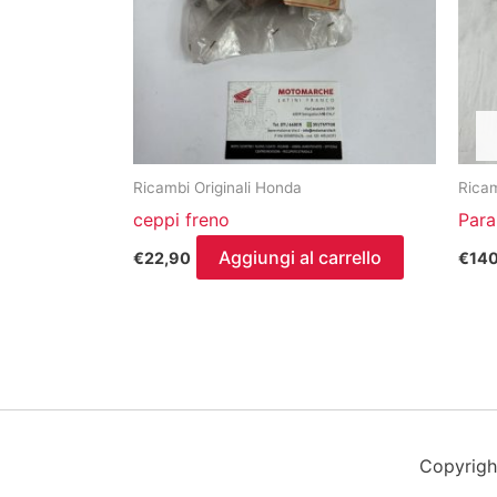
Ricambi Originali Honda
Ricam
ceppi freno
Para
Aggiungi al carrello
€
22,90
€
14
Copyrigh