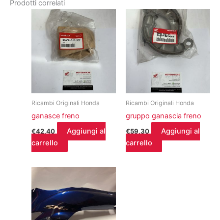
Prodotti correlati
Ricambi Originali Honda
Ricambi Originali Honda
ganasce freno
gruppo ganascia freno
Aggiungi al
Aggiungi al
€
42,40
€
59,30
carrello
carrello