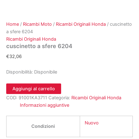
Home
/
Ricambi Moto
/
Ricambi Originali Honda
/ cuscinetto
a sfere 6204
Ricambi Originali Honda
cuscinetto a sfere 6204
€
32,06
Disponibilità:
Disponibile
cuscinetto
Aggiungi al carrello
a
COD:
91001KA3711
Categoria:
Ricambi Originali Honda
sfere
6204
Informazioni aggiuntive
quantità
Nuovo
Condizioni