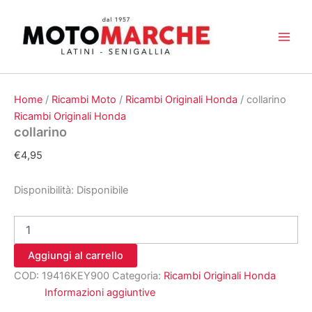
Vai
al
contenuto
Home
/
Ricambi Moto
/
Ricambi Originali Honda
/ collarino
Ricambi Originali Honda
collarino
€
4,95
Disponibilità:
Disponibile
collarino
quantità
Aggiungi al carrello
COD:
19416KEY900
Categoria:
Ricambi Originali Honda
Informazioni aggiuntive