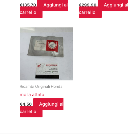
Aggiungi al
Aggiungi al
€
135,70
€
299,90
carrello
carrello
Ricambi Originali Honda
molla attrito
Aggiungi al
€
4,50
carrello