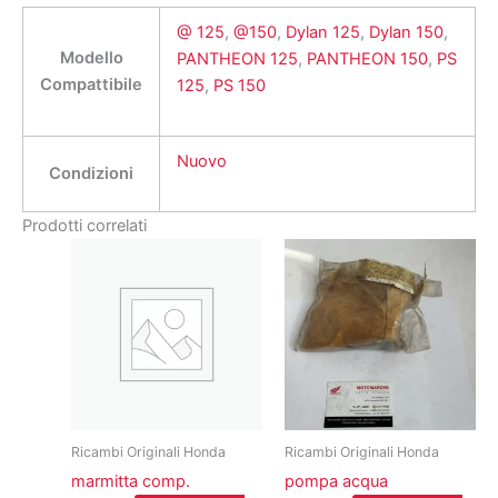
@ 125
,
@150
,
Dylan 125
,
Dylan 150
,
Modello
PANTHEON 125
,
PANTHEON 150
,
PS
Compattibile
125
,
PS 150
Nuovo
Condizioni
Prodotti correlati
Ricambi Originali Honda
Ricambi Originali Honda
marmitta comp.
pompa acqua