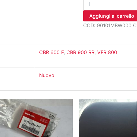
bullone
a
termica
Aggiungi al carrello
collett
COD:
90101MBW000
C
quantità
CBR 600 F
,
CBR 900 RR
,
VFR 800
Nuovo