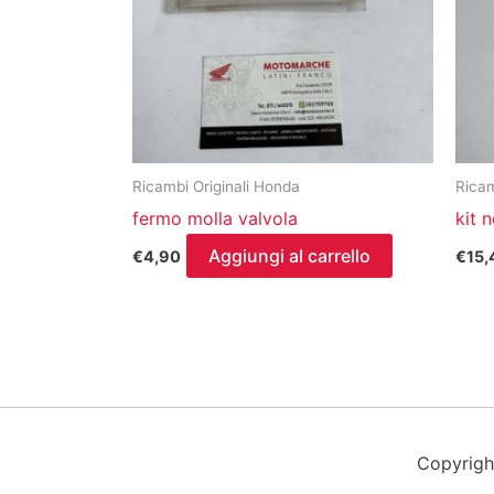
Ricambi Originali Honda
Ricam
fermo molla valvola
kit 
Aggiungi al carrello
€
4,90
€
15,
Copyrigh