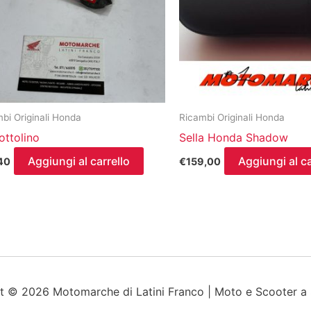
bi Originali Honda
Ricambi Originali Honda
nottolino
Sella Honda Shadow
Aggiungi al carrello
Aggiungi al ca
40
€
159,00
t © 2026 Motomarche di Latini Franco | Moto e Scooter a S