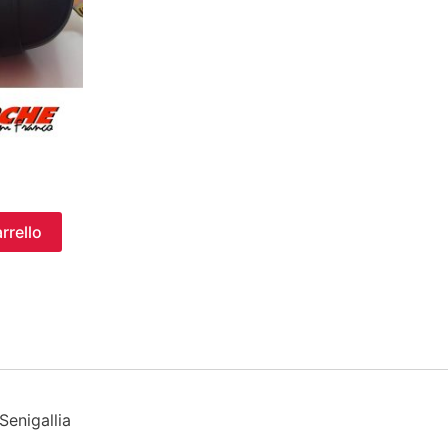
rrello
enigallia