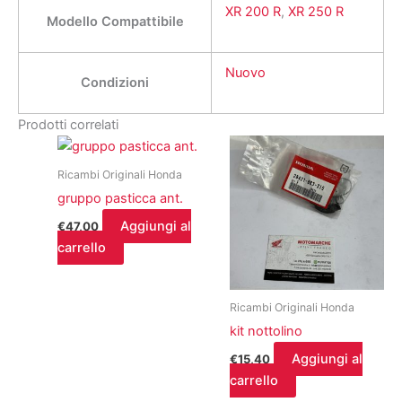
XR 200 R
,
XR 250 R
Modello Compattibile
Nuovo
Condizioni
Prodotti correlati
Ricambi Originali Honda
gruppo pasticca ant.
Aggiungi al
€
47,00
carrello
Ricambi Originali Honda
kit nottolino
Aggiungi al
€
15,40
carrello