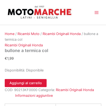
Vai
al
contenuto
Home
/
Ricambi Moto
/
Ricambi Originali Honda
/ bullone a
termica col
Ricambi Originali Honda
bullone a termica col
€
1,99
Disponibilità:
Disponibile
bullone
Aggiungi al carrello
a
COD:
90213KF0000
Categoria:
Ricambi Originali Honda
termica
col
Informazioni aggiuntive
quantità