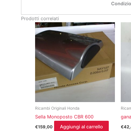
Condizio
Prodotti correlati
Ricambi Originali Honda
Ricam
Sella Monoposto CBR 600
gana
Aggiungi al carrello
€
159,00
€
42