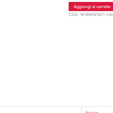
pompa
Aggiungi al carrello
quantità
COD:
16186KB1921
Cat
Nuovo