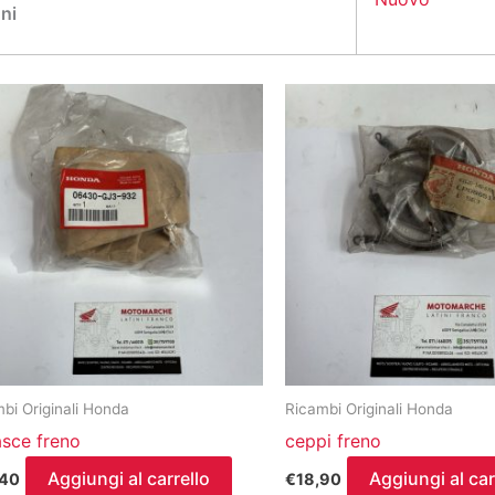
ni
bi Originali Honda
Ricambi Originali Honda
sce freno
ceppi freno
Aggiungi al carrello
Aggiungi al car
,40
€
18,90