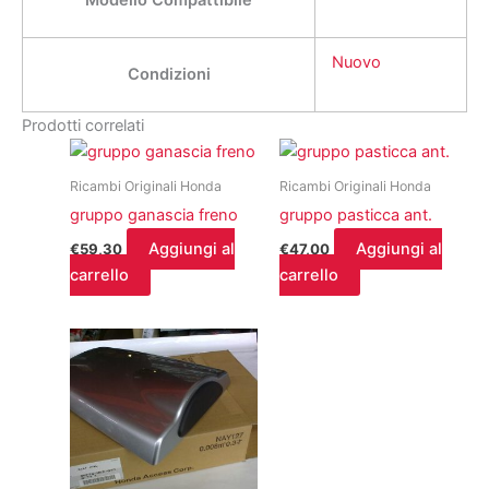
Modello Compattibile
Nuovo
Condizioni
Prodotti correlati
Ricambi Originali Honda
Ricambi Originali Honda
gruppo ganascia freno
gruppo pasticca ant.
Aggiungi al
Aggiungi al
€
59,30
€
47,00
carrello
carrello