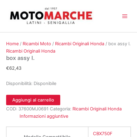
Vai
al
contenuto
Home
/
Ricambi Moto
/
Ricambi Originali Honda
/ box assy l.
Ricambi Originali Honda
box assy l.
€
62,43
Disponibilità:
Disponibile
box
Aggiungi al carrello
assy
COD:
37600MJ0691
Categoria:
Ricambi Originali Honda
l.
quantità
Informazioni aggiuntive
CBX750F